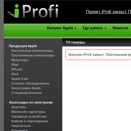
Проект iProfi закрыт.
Каталог Apple
Где купить
Новости
▼
▼
TV-тюнеры
Продукция Apple
Настольные компьютеры
Магазин iProfi закрыт. Приглашаем к
Портативные компьютеры
Мониторы
iPad
iPhone
iPod
Apple Care
Сетевое оборудование
Аксессуары Apple
Спецпредложения
Аксессуары по категориям
Акустика
Bluetooth-гарнитуры
Зарядные устройства
Кабели и переходники
Накопители
Наушники