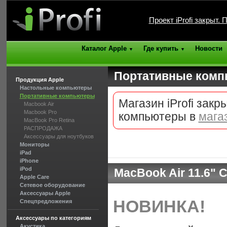
Проект iProfi закрыт.
Каталог Apple
Где купить
Новости
▼
▼
Портативные ком
Продукция Apple
Настольные компьютеры
Портативные компьютеры
Магазин iProfi зак
Macbook Air
Macbook Pro
компьютеры в
мага
MacBook Pro Retina
РАСПРОДАЖА
Аксессуары для ноутбуков
Мониторы
iPad
iPhone
iPod
MacBook Air 11.6" C
Apple Care
Сетевое оборудование
Аксессуары Apple
НОВИНКА!
Спецпредложения
Аксессуары по категориям
Акустика