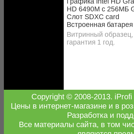
Графика Intel HD Gr
HD 6490M с 256МБ
Слот SDXC card
Встроенная батарея 
Витринный образец,
гарантия 1 год.
Copyright © 2008-2013. iPro
Цены в интернет-магазине и в роз
Разработка и подд
Все материалы сайта, в том чи
являются предм