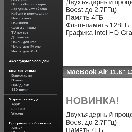
Двухъядерный процесс
Bluetooth-гарнитуры
Boost до 2.7ГГц)
Зарядные устройства
Кабели и переходники
Память 4ГБ
Накопители
Наушники
Флэш-память 128ГБ
Сумки и чехлы
Графика Intel HD Gr
TV-тюнеры
Держатели
Чехлы для iPad
Чехлы для iPhone
Чехлы для iPod
Аксессуары по брендам
MacBook Air 11.6" C
Комплектующие
Видеокарты
Память
HDD диски
SSD диски
НОВИНКА!
Устройства ввода
Apple
Logitech
Двухъядерный процесс
Wacom
Boost до 2.7ГГц)
Программное обеспечение
ABBYY
Память 4ГБ